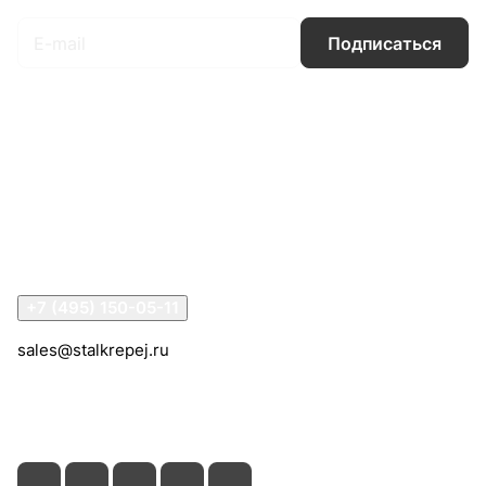
Подписаться
Интернет-магазин
Компания
Информация
Помощь
Контакты
+7 (495) 150-05-11
sales@stalkrepej.ru
Южная улица, 7Б, посёлок Кардо-Лента, городской
округ Мытищи, Московская область