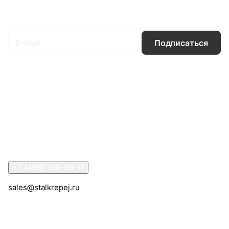
Подписаться
на новости и акции
Подписаться
Интернет-магазин
Компания
Информация
Помощь
Контакты
+7 (495) 150-05-11
sales@stalkrepej.ru
Южная улица, 7Б, посёлок Кардо-Лента, городской
округ Мытищи, Московская область