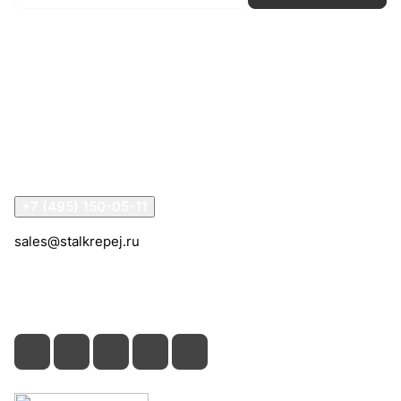
Интернет-магазин
Компания
Информация
Помощь
Контакты
+7 (495) 150-05-11
sales@stalkrepej.ru
Южная улица, 7Б, посёлок Кардо-Лента, городской
округ Мытищи, Московская область