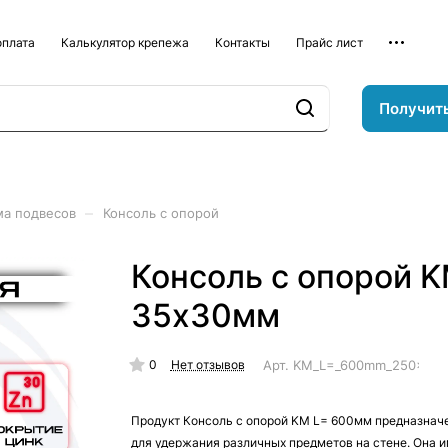
оплата
Калькулятор крепежа
Контакты
Прайс лист
Получит
–
ма подвесов
Консоль с опорой
Консоль с опорой 
35x30мм
0
Арт.
KM_L=_600mm_250x51
Нет отзывов
Продукт Консоль с опорой KM L= 600мм предназнач
для удержания различных предметов на стене. Она 