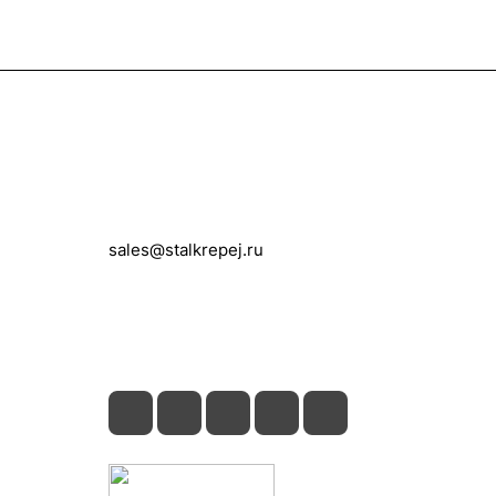
Контакты
+7 (495) 150-05-11
sales@stalkrepej.ru
Южная улица, 7Б, посёлок Кардо-
Лента, городской округ Мытищи,
Московская область