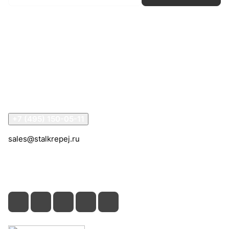
Интернет-магазин
Компания
Информация
Помощь
Контакты
+7 (495) 150-05-11
sales@stalkrepej.ru
Южная улица, 7Б, посёлок Кардо-Лента, городской
округ Мытищи, Московская область