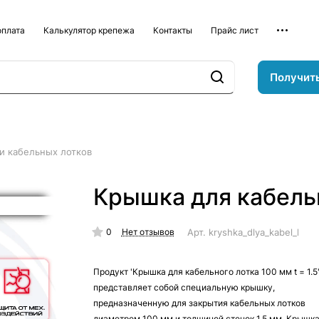
оплата
Калькулятор крепежа
Контакты
Прайс лист
Получит
и кабельных лотков
Крышка для кабельн
0
Арт.
kryshka_dlya_kabel_lotk
Нет отзывов
Продукт 'Крышка для кабельного лотка 100 мм t = 1.5
представляет собой специальную крышку,
предназначенную для закрытия кабельных лотков
диаметром 100 мм и толщиной стенок 1.5 мм. Крышк