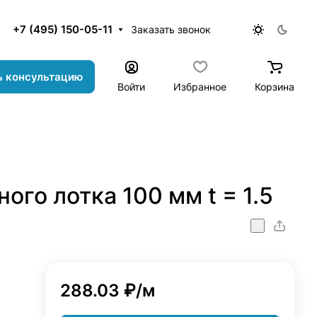
+7 (495) 150-05-11
Заказать звонок
ь консультацию
Войти
Избранное
Корзина
ого лотка 100 мм t = 1.5
a_100_mm_t_=_1.5
'
288.03 ₽/
м
а