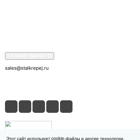
Компания
Информация
Помощь
Контакты
+7 (495) 150-05-11
sales@stalkrepej.ru
Южная улица, 7Б, посёлок Кардо-Лента, городской
округ Мытищи, Московская область
Этот сайт использует cookie-файлы и другие технологии,